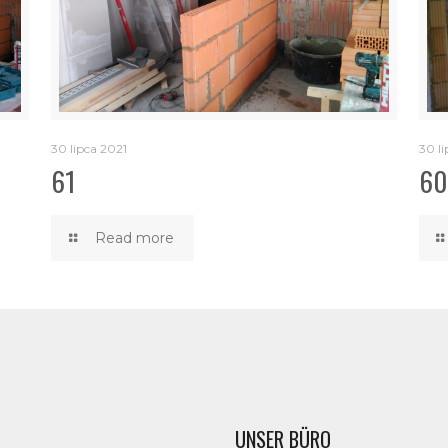
30 lipca 2021
30 li
61
60
Read more
UNSER BÜRO