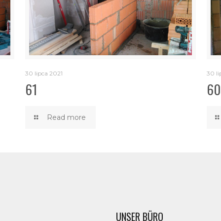
30 lipca 2021
30 li
61
60
Read more
UNSER BÜRO