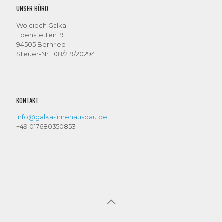
UNSER BÜRO
Wojciech Galka
Edenstetten 19
94505 Bernried
Steuer-Nr. 108/219/20294
KONTAKT
info@galka-innenausbau.de
+49 017680350853