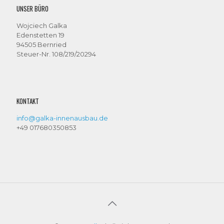
UNSER BÜRO
Wojciech Galka
Edenstetten 19
94505 Bernried
Steuer-Nr. 108/219/20294
KONTAKT
info@galka-innenausbau.de
+49 017680350853