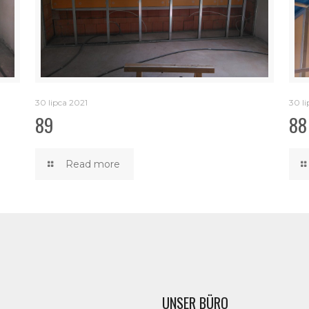
30 lipca 2021
30 li
89
88
Read more
UNSER BÜRO