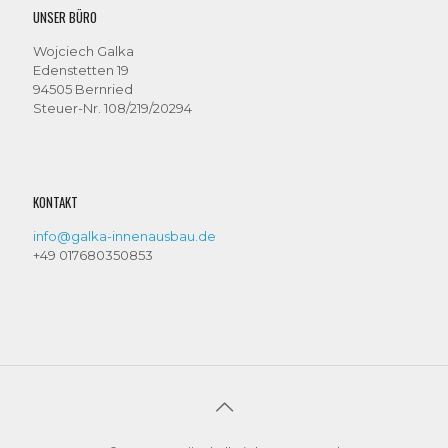
UNSER BÜRO
Wojciech Galka
Edenstetten 19
94505 Bernried
Steuer-Nr. 108/219/20294
KONTAKT
info@galka-innenausbau.de
+49 017680350853